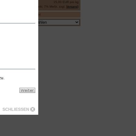
15,00 EUR pro kg
(inkl. 7% MwSt. zzgl.
Versand
)
Hersteller
zu.
SCHLIESSEN