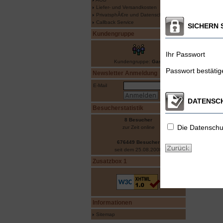
Liefer- und Versandkosten
PrivatsphÃ€re und Datenschutz
Callback Service
SICHERN 
Kundengruppe
Ihr Passwort
Kundengruppe:
Gast
Passwort bestätig
Newsletter Anmeldung
E-Mail
DATENSC
Besucherstatistik
8 Besucher
Die
Datensch
zur Zeit online
676449 Besucher
seit dem 25.08.2008
Zusatzbox 1
Informationen
Sitemap