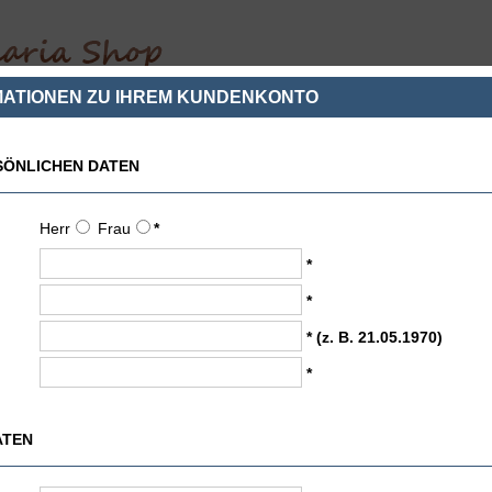
MATIONEN ZU IHREM KUNDENKONTO
ch
Suchen
Ãber uns
SÖNLICHEN DATEN
talog
»
Konto erstellen
Herr
Frau
*
*
*
* (z. B. 21.05.1970)
*
ATEN