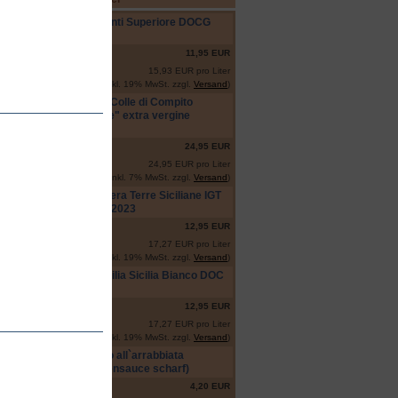
Chianti Superiore DOCG
01.
2021
11,95 EUR
15,93 EUR pro Liter
(inkl. 19% MwSt. zzgl.
Versand
)
Olio Colle di Compito
02.
"Eclisse" extra vergine
(Lucca)
24,95 EUR
24,95 EUR pro Liter
(inkl. 7% MwSt. zzgl.
Versand
)
Lumera Terre Siciliane IGT
03.
Rosato 2023
12,95 EUR
17,27 EUR pro Liter
(inkl. 19% MwSt. zzgl.
Versand
)
Anthilia Sicilia Bianco DOC
04.
2023
12,95 EUR
17,27 EUR pro Liter
(inkl. 19% MwSt. zzgl.
Versand
)
Sugo all`arrabbiata
05.
(Tomatensauce scharf)
4,20 EUR