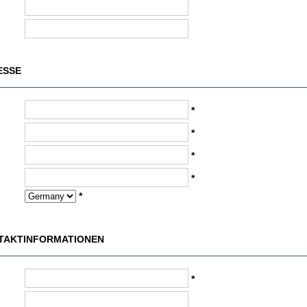
ESSE
*
*
*
*
*
NTAKTINFORMATIONEN
*