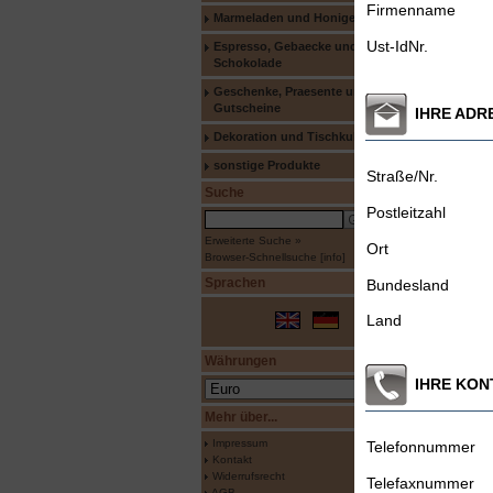
Firmenname
Marmeladen und Honige
Ust-IdNr.
Espresso, Gebaecke und
Schokolade
Geschenke, Praesente und
Gutscheine
IHRE ADR
Dekoration und Tischkultur
sonstige Produkte
Straße/Nr.
Suche
Postleitzahl
Erweiterte Suche »
Ort
Browser-Schnellsuche
[
info
]
Sprachen
Bundesland
Land
Währungen
IHRE KO
Mehr über...
Impressum
Telefonnummer
Kontakt
Widerrufsrecht
Telefaxnummer
AGB