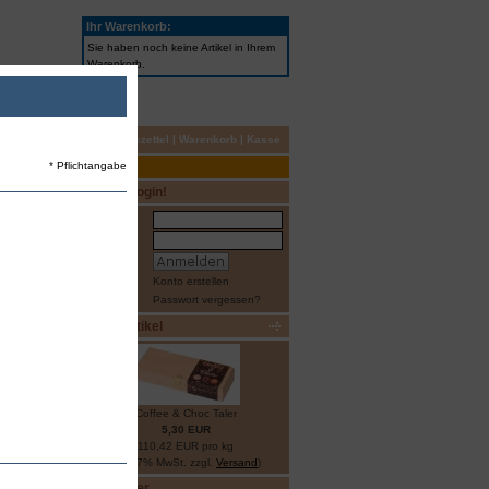
Ihr Warenkorb:
Sie haben noch keine Artikel in Ihrem
Warenkorb.
Ihr Konto
|
Merkzettel
|
Warenkorb
|
Kasse
* Pflichtangabe
Kundenlogin!
E-Mail
Passwort
Konto erstellen
Passwort vergessen?
Neue Artikel
Coffee & Choc Taler
5,30 EUR
110,42 EUR pro kg
(inkl. 7% MwSt. zzgl.
Versand
)
Bestseller