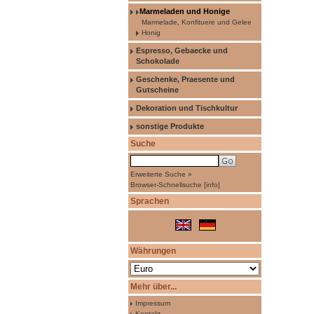
Marmeladen und Honige
Marmelade, Konfituere und Gelee
Honig
Espresso, Gebaecke und
Schokolade
Geschenke, Praesente und
Gutscheine
Dekoration und Tischkultur
sonstige Produkte
Suche
Erweiterte Suche »
Browser-Schnellsuche
[
info
]
Sprachen
Währungen
Mehr über...
Impressum
Kontakt