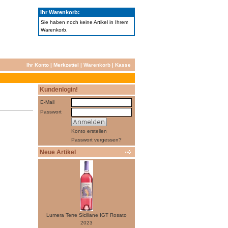
Ihr Warenkorb:
Sie haben noch keine Artikel in Ihrem
Warenkorb.
Ihr Konto
|
Merkzettel
|
Warenkorb
|
Kasse
Kundenlogin!
E-Mail
Passwort
Konto erstellen
Passwort vergessen?
Neue Artikel
Lumera Terre Siciliane IGT Rosato
2023