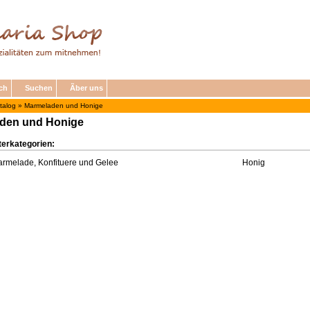
ch
Suchen
Ãber uns
talog
»
Marmeladen und Honige
den und Honige
terkategorien:
rmelade, Konfituere und Gelee
Honig