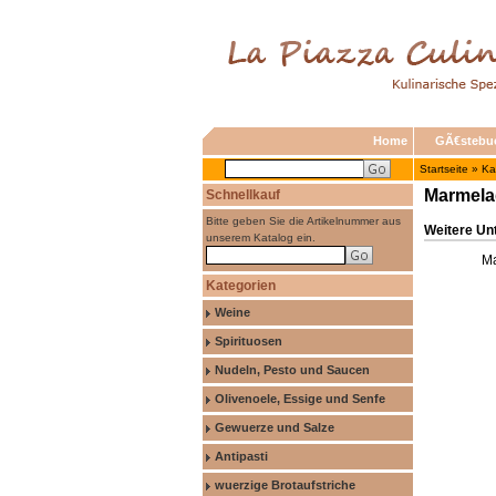
Home
GÃ€stebu
Startseite
»
Ka
Marmela
Schnellkauf
Bitte geben Sie die Artikelnummer aus
Weitere Un
unserem Katalog ein.
Ma
Kategorien
Weine
Spirituosen
Nudeln, Pesto und Saucen
Olivenoele, Essige und Senfe
Gewuerze und Salze
Antipasti
wuerzige Brotaufstriche