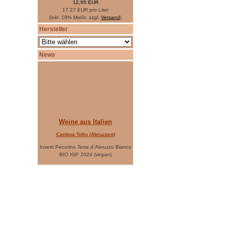
12,95 EUR
17,27 EUR pro Liter
(inkl. 19% MwSt. zzgl.
Versand
)
Hersteller
News
Weine aus Italien
Cantina Tollo (Abruzzen)
Insetti Pecorino Terre d`Abruzzo Bianco
BIO IGP 2024 (vegan)
Insetti Montepulciano d`Abruzzo BIO
DOP 2023 (vegan)
Casa Vinicola Garofoli (Marken)
Verdicchio Castelli di Jesi Classico 2024
Farnio Rosso Piceno DOP 2023
Tenuta L`Ariosa (Sardinien)