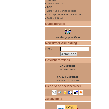
Widerrufsrecht
AGB
Liefer- und Versandkosten
PrivatsphÃ€re und Datenschutz
Callback Service
Kundengruppe
Kundengruppe:
Gast
Newsletter Anmeldung
E-Mail
Besucherstatistik
27 Besucher
zur Zeit online
677214 Besucher
seit dem 25.08.2008
Diese Seite speichern bei
Zusatzbox 1