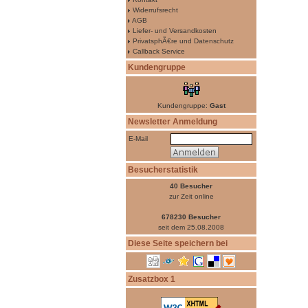
Widerrufsrecht
AGB
Liefer- und Versandkosten
PrivatsphÃ€re und Datenschutz
Callback Service
Kundengruppe
Kundengruppe:
Gast
Newsletter Anmeldung
E-Mail
Besucherstatistik
40 Besucher
zur Zeit online
678230 Besucher
seit dem 25.08.2008
Diese Seite speichern bei
Zusatzbox 1