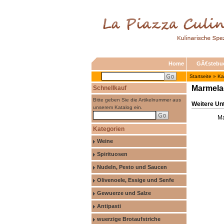
Home
GÃ€stebu
Startseite
»
Ka
Marmela
Schnellkauf
Bitte geben Sie die Artikelnummer aus
Weitere Un
unserem Katalog ein.
Ma
Kategorien
Weine
Spirituosen
Nudeln, Pesto und Saucen
Olivenoele, Essige und Senfe
Gewuerze und Salze
Antipasti
wuerzige Brotaufstriche