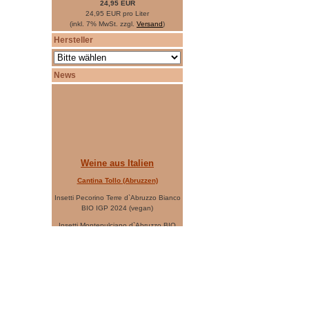
24,95 EUR
24,95 EUR pro Liter
(inkl. 7% MwSt. zzgl.
Versand
)
Hersteller
News
Weine aus Italien
Cantina Tollo (Abruzzen)
Insetti Pecorino Terre d`Abruzzo Bianco
BIO IGP 2024 (vegan)
Insetti Montepulciano d`Abruzzo BIO
DOP 2023 (vegan)
Casa Vinicola Garofoli (Marken)
Verdicchio Castelli di Jesi Classico 2024
Farnio Rosso Piceno DOP 2023
Tenuta L`Ariosa (Sardinien)