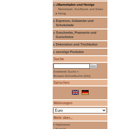
Marmeladen und Honige
Marmelade, Konfituere und Gelee
Honig
Espresso, Gebaecke und
Schokolade
Geschenke, Praesente und
Gutscheine
Dekoration und Tischkultur
sonstige Produkte
Suche
Erweiterte Suche »
Browser-Schnellsuche
[
info
]
Sprachen
Währungen
Mehr über...
Impressum
Kontakt